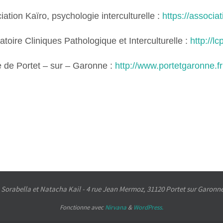
iation Kaïro, psychologie interculturelle :
https://associ
atoire Cliniques Pathologique et Interculturelle :
http://lc
e de Portet – sur – Garonne :
http://www.portetgaronne.fr
Sorabella et Natacha Kail - 4 rue Jean Mermoz, 31120 Portet sur Garonne 
Fonctionne avec
Nirvana
&
WordPress.