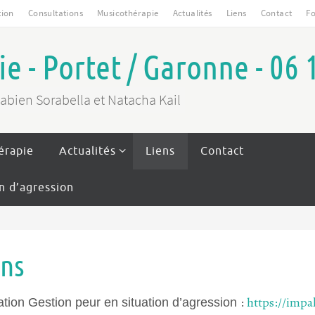
tion
Consultations
Musicothérapie
Actualités
Liens
Contact
Fo
e - Portet / Garonne - 06 
Fabien Sorabella et Natacha Kail
érapie
Actualités
Liens
Contact
on d’agression
ens
:
https://impak
tion Gestion peur en situation d’agression