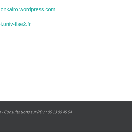
ationkairo.wordpress.com
pi.univ-tlse2.fr
- Consultations sur RDV : 06 13 09 45 64